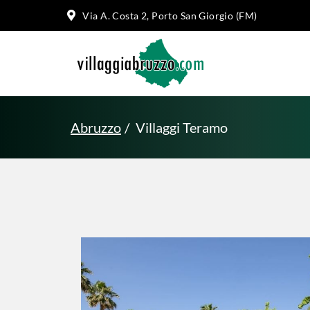
Via A. Costa 2, Porto San Giorgio (FM)
Abruzzo
Villaggi Teramo